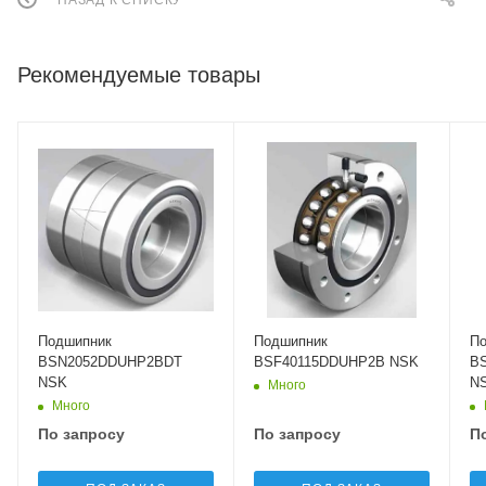
Рекомендуемые товары
Подшипник
Подшипник
П
BSN2052DDUHP2BDT
BSF40115DDUHP2B NSK
B
NSK
N
Много
Много
По запросу
По запросу
П