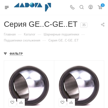
0
Серия GE..C-GE..ET
35
—
—
—
Главная
Каталог
Шарнирные подшипники
—
Подшипники скольжения
Серия GE..C-GE..ET
ФИЛЬТР