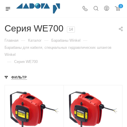
0
Серия WE700
14
—
—
—
Главная
Каталог
Барабаны Winkel
Барабаны для кабеля, специальных гидравлических шлангов
Winkel
—
Серия WE700
ФИЛЬТР