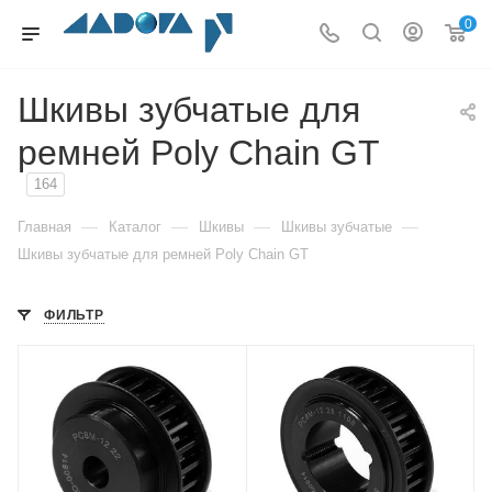
0
Шкивы зубчатые для
ремней Poly Chain GT
164
—
—
—
—
Главная
Каталог
Шкивы
Шкивы зубчатые
Шкивы зубчатые для ремней Poly Chain GT
ФИЛЬТР