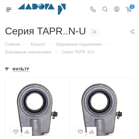
0
Серия TAPR..N-U
24
—
—
—
Главная
Каталог
Шарнирные подшипники
—
Шарнирные наконечники
Серия TAPR..N-U
ФИЛЬТР