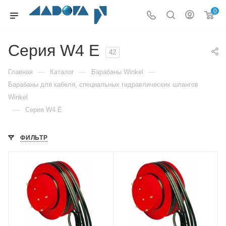
0
Серия W4 E
42
—
—
—
Главная
Каталог
Барабаны Winkel
Барабаны для кабеля, специальных гидравлических шлангов
Winkel
—
Серия W4 E
ФИЛЬТР