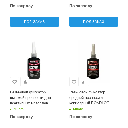
По запросу
По запросу
ПОД ЗАКАЗ
ПОД ЗАКАЗ
Резьбовой фиксатор
Резьбовой фиксатор
высокой прочности для
средней прочности,
неактивных металлов
капилярный BONDLOC
BONDLOC B2701 - Studlock
B290 - Penetrating
Много
Много
(Green)
Threadlock (Green)
По запросу
По запросу