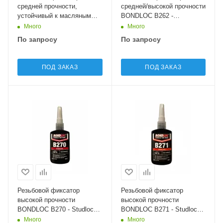
средней прочности,
средней/высокой прочности
устойчивый к масляным
BONDLOC B262 -
загрязнениям BONDLOC
Threadlocker (Red)
Много
Много
B243 - Oil Tolerant Nutlock
По запросу
По запросу
(Blue)
ПОД ЗАКАЗ
ПОД ЗАКАЗ
Резьбовой фиксатор
Резьбовой фиксатор
высокой прочности
высокой прочности
BONDLOC B270 - Studlock
BONDLOC B271 - Studlock
(Green)
(Red)
Много
Много