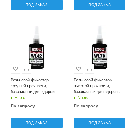
ПОД ЗАКАЗ
ПОД ЗАКАЗ
Резьбовой фиксатор
Резьбовой фиксатор
средней прочности,
высокой прочности,
безопасный для здоровья
безопасный для здоровья
BONDLOC WL42 - Nutlock
BONDLOC WL70 - Studlock
Много
Много
(Blue) White Label
(Green) White Label
По запросу
По запросу
ПОД ЗАКАЗ
ПОД ЗАКАЗ