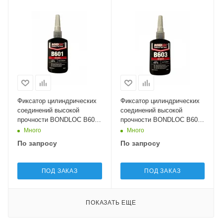
Фиксатор цилиндрических
Фиксатор цилиндрических
соединений высокой
соединений высокой
прочности BONDLOC B601
прочности BONDLOC B603
- High Strength Retainer
- Oil Tolerant Retainer
Много
Много
По запросу
По запросу
ПОД ЗАКАЗ
ПОД ЗАКАЗ
ПОКАЗАТЬ ЕЩЕ