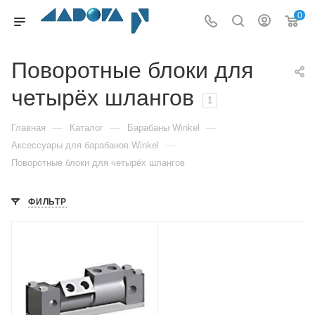
0
Поворотные блоки для
четырёх шлангов
1
—
—
—
Главная
Каталог
Барабаны Winkel
—
Аксессуары для барабанов Winkel
Поворотные блоки для четырёх шлангов
ФИЛЬТР