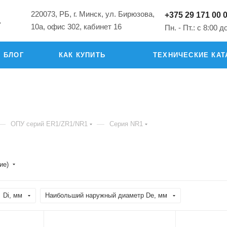
220073, РБ, г. Минск, ул. Бирюзова,
+375 29 171 00 
"
10а, офис 302, кабинет 16
Пн. - Пт.: с 8:00 д
БЛОГ
КАК КУПИТЬ
ТЕХНИЧЕСКИЕ КАТ
—
—
ОПУ серий ER1/ZR1/NR1
Серия NR1
ие)
Di, мм
Наибольший наружный диаметр De, мм