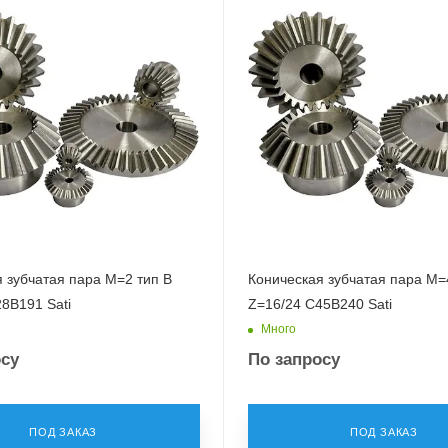
 зубчатая пара M=2 тип B
Коническая зубчатая пара M=4
8B191 Sati
Z=16/24 C45B240 Sati
Много
осу
По запросу
ПОД ЗАКАЗ
ПОД ЗАКАЗ