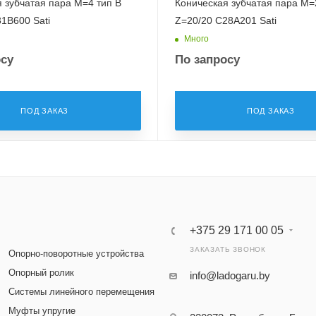
 зубчатая пара M=4 тип B
Коническая зубчатая пара M=
1B600 Sati
Z=20/20 C28A201 Sati
Много
осу
По запросу
ПОД ЗАКАЗ
ПОД ЗАКАЗ
+375 29 171 00 05
ЗАКАЗАТЬ ЗВОНОК
Опорно-поворотные устройства
Опорный ролик
info@ladogaru.by
Системы линейного перемещения
Муфты упругие