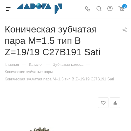
0
Коническая зубчатая
пара M=1.5 тип B
Z=19/19 C27B191 Sati
—
—
—
Главная
Каталог
Зубчатые колеса
—
Конические зубчатые пары
Коническая зубчатая пара M=1.5 тип B Z=19/19 C27B191 Sati