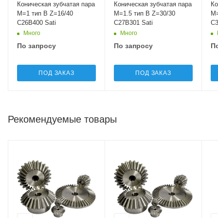
Коническая зубчатая пара
Коническая зубчатая пара
Ко
M=1 тип B Z=16/40
M=1.5 тип B Z=30/30
M=5
C26B400 Sati
C27B301 Sati
C3
Много
Много
По запросу
По запросу
П
ПОД ЗАКАЗ
ПОД ЗАКАЗ
Рекомендуемые товары