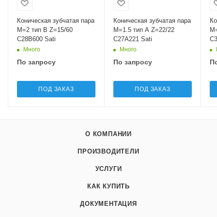
Коническая зубчатая пара
Коническая зубчатая пара
Ко
M=2 тип B Z=15/60
M=1.5 тип A Z=22/22
M=4
C28B600 Sati
C27A221 Sati
C3
Много
Много
По запросу
По запросу
П
ПОД ЗАКАЗ
ПОД ЗАКАЗ
О КОМПАНИИ
ПРОИЗВОДИТЕЛИ
УСЛУГИ
КАК КУПИТЬ
ДОКУМЕНТАЦИЯ