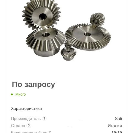
По запросу
Много
Характеристики
Производитель
—
Sati
?
Страна
—
Италия
?
Количество зубьев Z
—
19/19