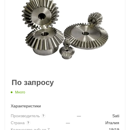
По запросу
Много
Характеристики
Производитель
—
Sati
?
Страна
—
Италия
?
Количество зубьев Z
—
19/19