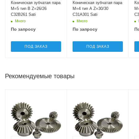
Коническая зубчатая пара
Коническая зубчатая пара
Ко
M=5 тип B Z=26/26
M=4 тип A Z=30/30
M=4
C32B261 Sati
C31A301 Sati
C3
Много
Много
По запросу
По запросу
П
ПОД ЗАКАЗ
ПОД ЗАКАЗ
Рекомендуемые товары