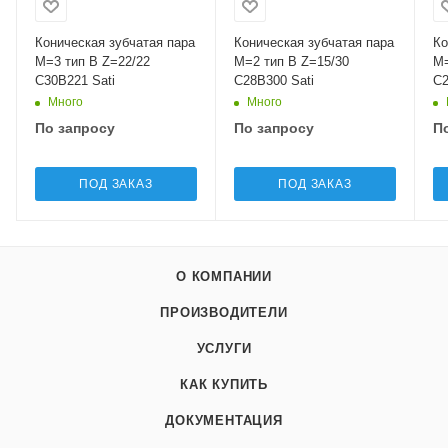
Коническая зубчатая пара
Коническая зубчатая пара
Ко
M=3 тип B Z=22/22
M=2 тип B Z=15/30
M=2
C30B221 Sati
C28B300 Sati
C2
Много
Много
По запросу
По запросу
П
ПОД ЗАКАЗ
ПОД ЗАКАЗ
О КОМПАНИИ
ПРОИЗВОДИТЕЛИ
УСЛУГИ
КАК КУПИТЬ
ДОКУМЕНТАЦИЯ