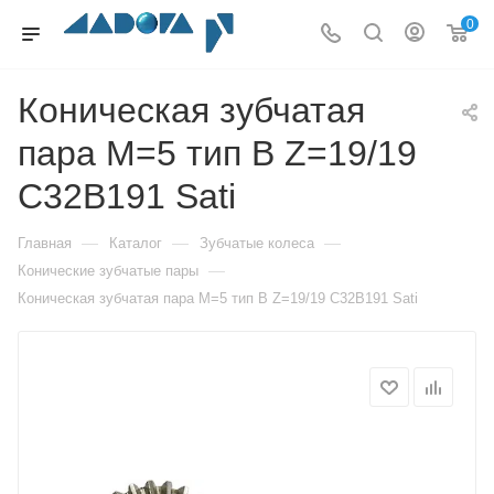
0
Коническая зубчатая
пара M=5 тип B Z=19/19
C32B191 Sati
—
—
—
Главная
Каталог
Зубчатые колеса
—
Конические зубчатые пары
Коническая зубчатая пара M=5 тип B Z=19/19 C32B191 Sati