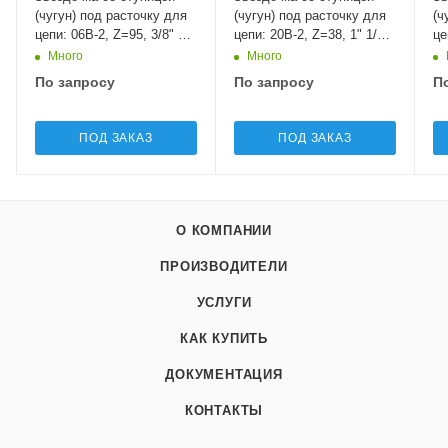
(чугун) под расточку для
(чугун) под расточку для
(ч
цепи: 06B-2, Z=95, 3/8" x
цепи: 20B-2, Z=38, 1" 1/4 x
це
7/32" RD05095 Sati
3/4" RD13038 Sati
3/
Много
Много
По запросу
По запросу
П
ПОД ЗАКАЗ
ПОД ЗАКАЗ
О КОМПАНИИ
ПРОИЗВОДИТЕЛИ
УСЛУГИ
КАК КУПИТЬ
ДОКУМЕНТАЦИЯ
КОНТАКТЫ