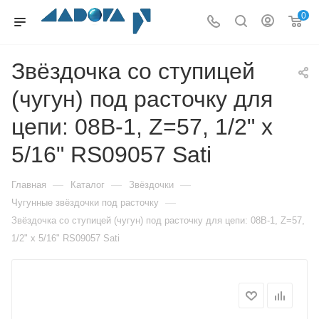
0
Звёздочка со ступицей
(чугун) под расточку для
цепи: 08B-1, Z=57, 1/2" x
5/16" RS09057 Sati
—
—
—
Главная
Каталог
Звёздочки
—
Чугунные звёздочки под расточку
Звёздочка со ступицей (чугун) под расточку для цепи: 08B-1, Z=57,
1/2" x 5/16" RS09057 Sati