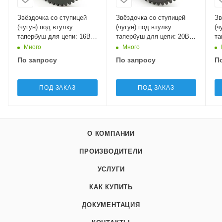
Звёздочка со ступицей
Звёздочка со ступицей
Зв
(чугун) под втулку
(чугун) под втулку
(ч
тапербуш для цепи: 16B-
тапербуш для цепи: 20B-
та
3, Z=57, 1" x 17.02 мм
1, Z=57, 1" 1/4 x 3/4"
3,
Много
Много
GT12057 Sati
GS13057 Sati
GT
По запросу
По запросу
П
ПОД ЗАКАЗ
ПОД ЗАКАЗ
О КОМПАНИИ
ПРОИЗВОДИТЕЛИ
УСЛУГИ
КАК КУПИТЬ
ДОКУМЕНТАЦИЯ