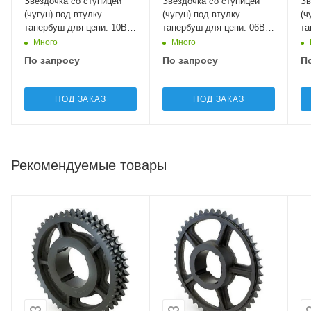
Звёздочка со ступицей
Звёздочка со ступицей
Зв
(чугун) под втулку
(чугун) под втулку
(ч
тапербуш для цепи: 10B-
тапербуш для цепи: 06B-
та
1, Z=45, 5/8" x 3/8"
3, Z=114, 3/8" x 7/32"
1,
Много
Много
GS10045 Sati
GT05114 Sati
GS
По запросу
По запросу
П
ПОД ЗАКАЗ
ПОД ЗАКАЗ
Рекомендуемые товары