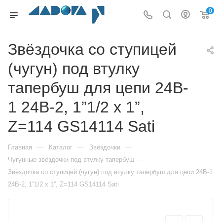
0
Звёздочка со ступицей
(чугун) под втулку
тапербуш для цепи 24B-
1 24B-2, 1”1/2 x 1”,
Z=114 GS14114 Sati
—
—
—
Главная
Каталог
Звёздочки
—
Чугунные звёздочки под втулку тапербуш
Звёздочка со ступицей (чугун) под втулку тапербуш для цепи 24B-1
24B-2, 1”1/2 x 1”, Z=114 GS14114 Sati