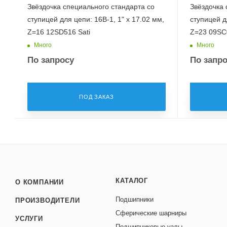
Звёздочка специального стандарта со
Звёздочка 
ступицей для цепи: 16B-1, 1" x 17.02 мм,
ступицей дл
Z=16 12SD516 Sati
Z=23 09SC0
Много
Много
По запросу
По запр
ПОД ЗАКАЗ
КАТАЛОГ
О КОМПАНИИ
Подшипники
ПРОИЗВОДИТЕЛИ
Сферические шарниры
УСЛУГИ
Подшипниковые узлы