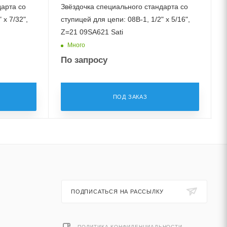
дарта со
Звёздочка специального стандарта со
 x 7/32",
ступицей для цепи: 08B-1, 1/2" x 5/16",
с
Z=21 09SA621 Sati
Много
По запросу
ПОД ЗАКАЗ
ПОДПИСАТЬСЯ НА РАССЫЛКУ
ПОЛИТИКА КОНФИДЕНЦИАЛЬНОСТИ