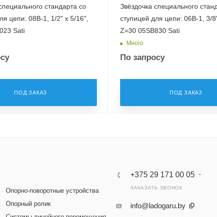
специального стандарта со
Звёздочка специального стан
я цепи: 08B-1, 1/2" x 5/16",
ступицей для цепи: 06B-1, 3/8"
23 Sati
Z=30 05SB830 Sati
Много
осу
По запросу
ПОД ЗАКАЗ
ПОД ЗАКАЗ
+375 29 171 00 05
ЗАКАЗАТЬ ЗВОНОК
Опорно-поворотные устройства
Опорный ролик
info@ladogaru.by
Системы линейного перемещения