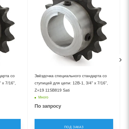
дарта со
Звёздочка специального стандарта со
 x 7/16",
ступицей для цепи: 12B-1, 3/4" x 7/16",
с
Z=19 11SB819 Sati
Много
По запросу
ПОД ЗАКАЗ