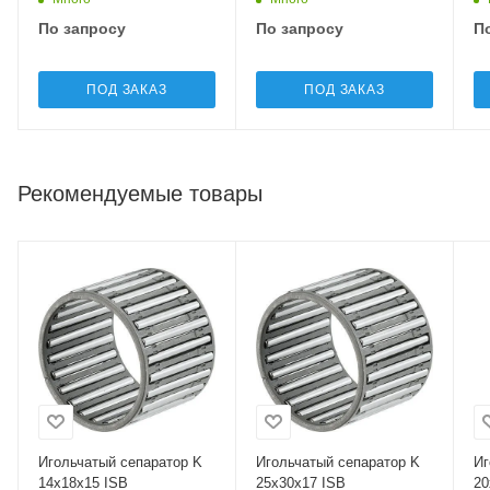
По запросу
По запросу
П
ПОД ЗАКАЗ
ПОД ЗАКАЗ
Рекомендуемые товары
Игольчатый сепаратор K
Игольчатый сепаратор K
Иг
14x18x15 ISB
25x30x17 ISB
20