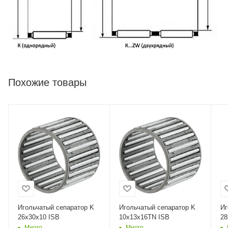
Похожие товары
Игольчатый сепаратор K
Игольчатый сепаратор K
Иг
26x30x10 ISB
10x13x16TN ISB
28
Много
Много