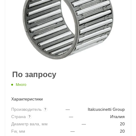
По запросу
Много
Характеристики
Производитель
—
Italcuscinetti Group
?
Страна
—
Италия
?
Диаметр вала, мм
—
20
Fw, мм
—
20