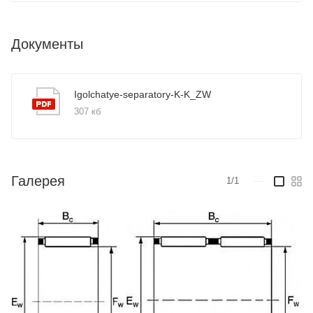
Документы
Igolchatye-separatory-K-K_ZW
307 кб
Галерея
1/1
—