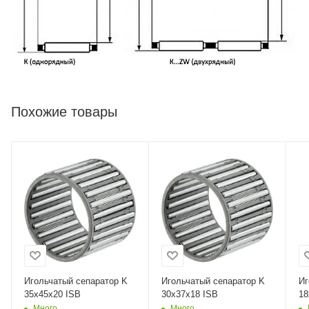
Похожие товары
Игольчатый сепаратор K
Игольчатый сепаратор K
Иг
35x45x20 ISB
30x37x18 ISB
18
Много
Много