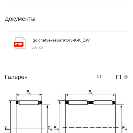
Документы
Igolchatye-separatory-K-K_ZW
307 кб
Галерея
1/1
—