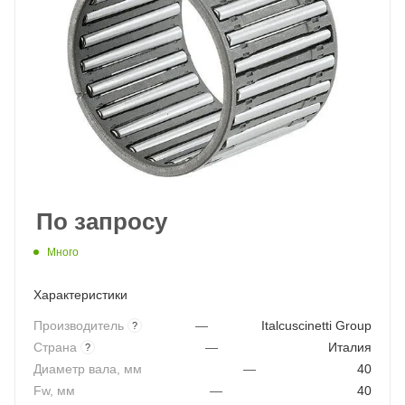
По запросу
Много
Характеристики
Производитель
—
Italcuscinetti Group
?
Страна
—
Италия
?
Диаметр вала, мм
—
40
Fw, мм
—
40