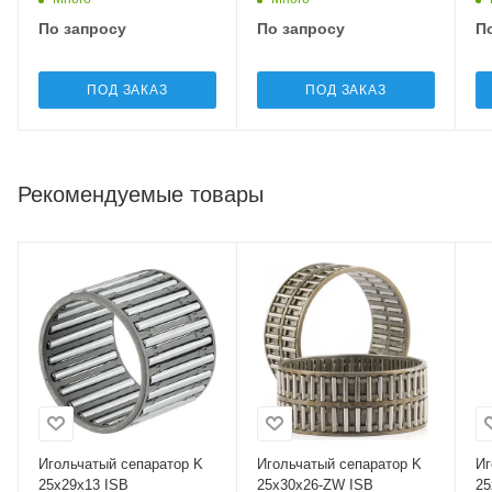
По запросу
По запросу
П
ПОД ЗАКАЗ
ПОД ЗАКАЗ
Рекомендуемые товары
Игольчатый сепаратор K
Игольчатый сепаратор K
Иг
25x29x13 ISB
25x30x26-ZW ISB
25