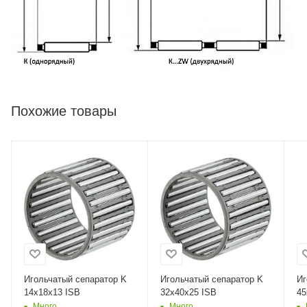
Похожие товары
Игольчатый сепаратор K
Игольчатый сепаратор K
Иг
14x18x13 ISB
32x40x25 ISB
45
Много
Много