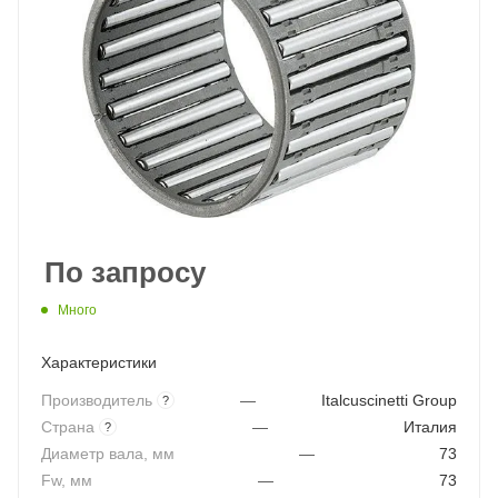
По запросу
Много
Характеристики
Производитель
—
Italcuscinetti Group
?
Страна
—
Италия
?
Диаметр вала, мм
—
73
Fw, мм
—
73