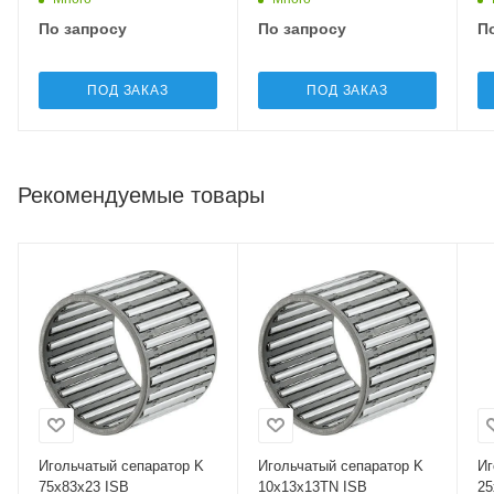
По запросу
По запросу
П
ПОД ЗАКАЗ
ПОД ЗАКАЗ
Рекомендуемые товары
Игольчатый сепаратор K
Игольчатый сепаратор K
Иг
75x83x23 ISB
10x13x13TN ISB
25