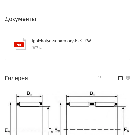
Документы
Igolchatye-separatory-K-K_ZW
307 кб
Галерея
1/1
—