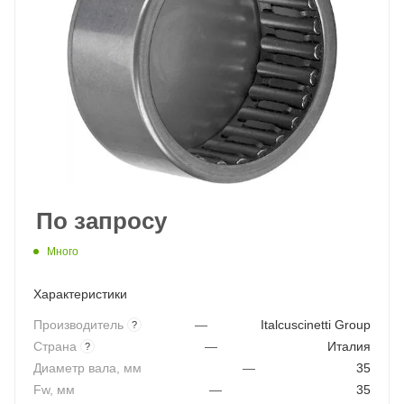
По запросу
Много
Характеристики
Производитель
—
Italcuscinetti Group
?
Страна
—
Италия
?
Диаметр вала, мм
—
35
Fw, мм
—
35