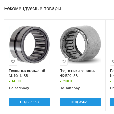
Рекомендуемые товары
Подшипник игольчатый
Подшипник игольчатый
По
NK19/16 ISB
HK4520 ISB
NK
Много
Много
По запросу
По запросу
П
ПОД ЗАКАЗ
ПОД ЗАКАЗ