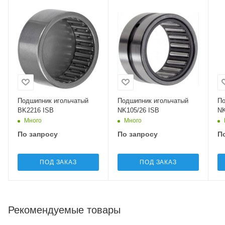
Подшипник игольчатый
Подшипник игольчатый
По
BK2216 ISB
NK105/26 ISB
NK
Много
Много
По запросу
По запросу
П
ПОД ЗАКАЗ
ПОД ЗАКАЗ
Рекомендуемые товары