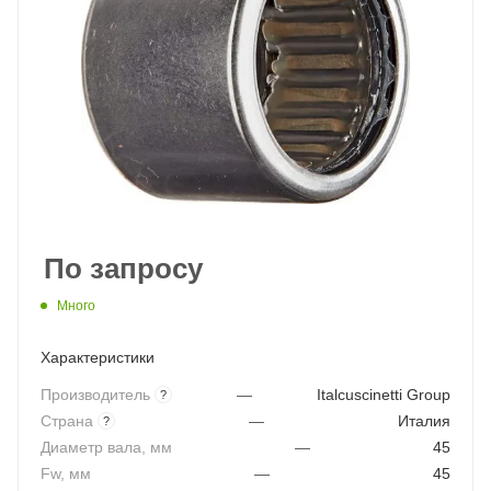
По запросу
Много
Характеристики
Производитель
—
Italcuscinetti Group
?
Страна
—
Италия
?
Диаметр вала, мм
—
45
Fw, мм
—
45