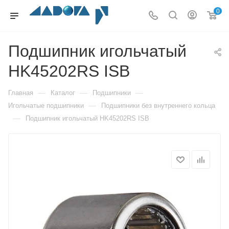
0
Подшипник игольчатый
HK45202RS ISB
—
—
—
Главная
Каталог
Подшипники
—
Игольчатые подшипники
Подшипники без внутреннего кольца
—
Подшипник игольчатый HK45202RS ISB