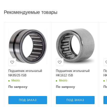
Рекомендуемые товары
Подшипник игольчатый
Подшипник игольчатый
По
NK85/25 ISB
HK1612 ISB
HK
Много
Много
По запросу
По запросу
П
ПОД ЗАКАЗ
ПОД ЗАКАЗ