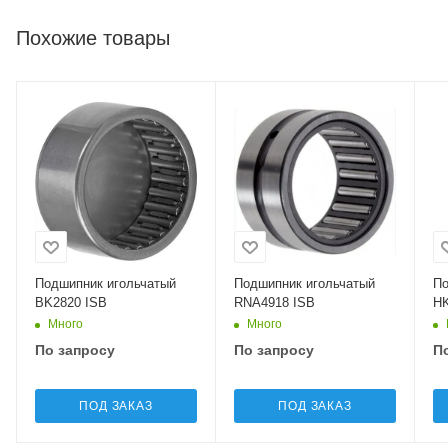
Похожие товары
Подшипник игольчатый
Подшипник игольчатый
По
BK2820 ISB
RNA4918 ISB
HK
Много
Много
По запросу
По запросу
П
ПОД ЗАКАЗ
ПОД ЗАКАЗ