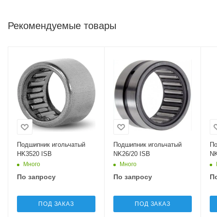
Рекомендуемые товары
Подшипник игольчатый
Подшипник игольчатый
По
HK3520 ISB
NK26/20 ISB
NK
Много
Много
По запросу
По запросу
П
ПОД ЗАКАЗ
ПОД ЗАКАЗ