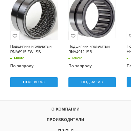
Подшипник игольчатый
Подшипник игольчатый
По
RNA6915-ZW ISB
RNA4912 ISB
HK
Много
Много
По запросу
По запросу
П
ПОД ЗАКАЗ
ПОД ЗАКАЗ
О КОМПАНИИ
ПРОИЗВОДИТЕЛИ
УСЛУГИ