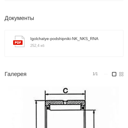
Документы
Igolchatye-podshipniki-NK_NKS_RNA
252,4 кб
Галерея
1/1
—