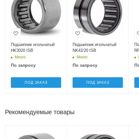
Подшипник игольчатый
Подшипник игольчатый
По
HK3020 ISB
NK42/20 ISB
RP
Много
Много
По запросу
По запросу
П
ПОД ЗАКАЗ
ПОД ЗАКАЗ
Рекомендуемые товары