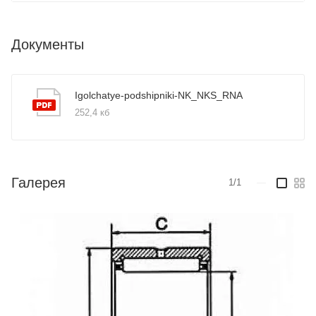
Документы
Igolchatye-podshipniki-NK_NKS_RNA
252,4 кб
Галерея
1/1
—