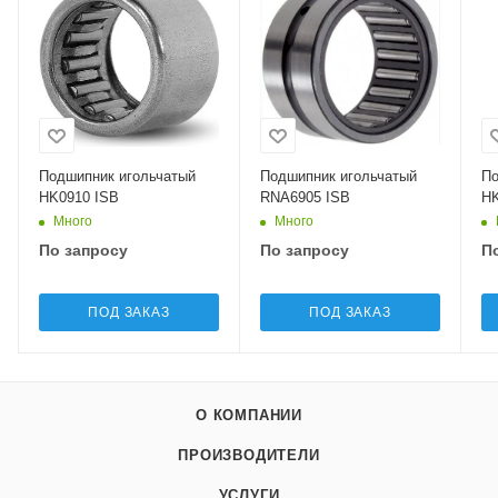
Подшипник игольчатый
Подшипник игольчатый
По
HK0910 ISB
RNA6905 ISB
HK
Много
Много
По запросу
По запросу
П
ПОД ЗАКАЗ
ПОД ЗАКАЗ
О КОМПАНИИ
ПРОИЗВОДИТЕЛИ
УСЛУГИ