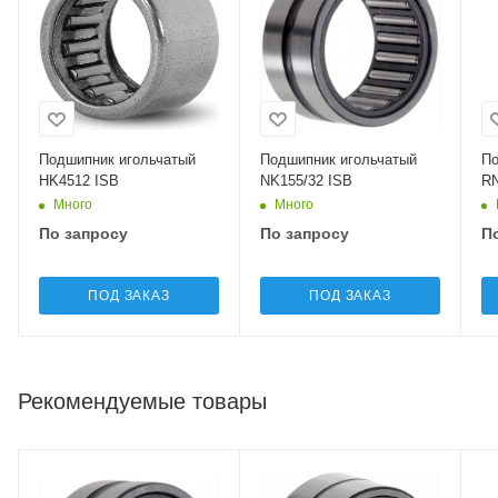
Подшипник игольчатый
Подшипник игольчатый
По
HK4512 ISB
NK155/32 ISB
R
Много
Много
По запросу
По запросу
П
ПОД ЗАКАЗ
ПОД ЗАКАЗ
Рекомендуемые товары