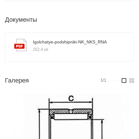
Документы
Igolchatye-podshipniki-NK_NKS_RNA
252,4 кб
Галерея
1/1
—