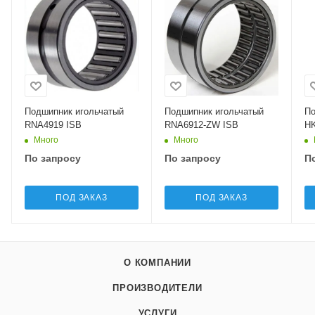
Подшипник игольчатый
Подшипник игольчатый
По
RNA4919 ISB
RNA6912-ZW ISB
HK
Много
Много
По запросу
По запросу
П
ПОД ЗАКАЗ
ПОД ЗАКАЗ
О КОМПАНИИ
ПРОИЗВОДИТЕЛИ
УСЛУГИ