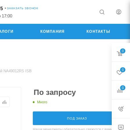
05
ЗАКАЗАТЬ ЗВОНОК
о 17:00
АЛОГИ
КОМПАНИЯ
КОНТАКТЫ
0
0
ый NA49012RS ISB
0
По запросу
Много
ПОД ЗАКАЗ
Наши менеджеры обязательно свяжутся с вами и