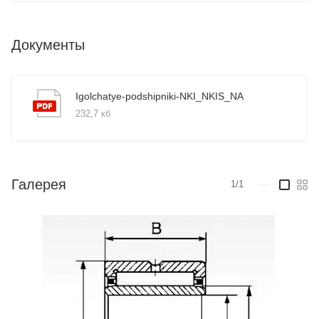
Документы
Igolchatye-podshipniki-NKI_NKIS_NA
232,7 кб
Галерея
1/1
—