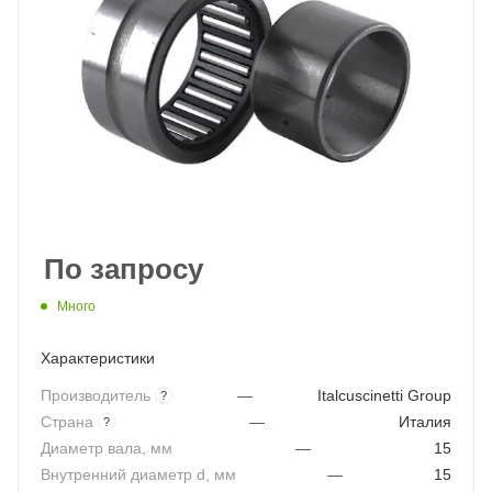
По запросу
Много
Характеристики
Производитель
—
Italcuscinetti Group
?
Страна
—
Италия
?
Диаметр вала, мм
—
15
Внутренний диаметр d, мм
—
15