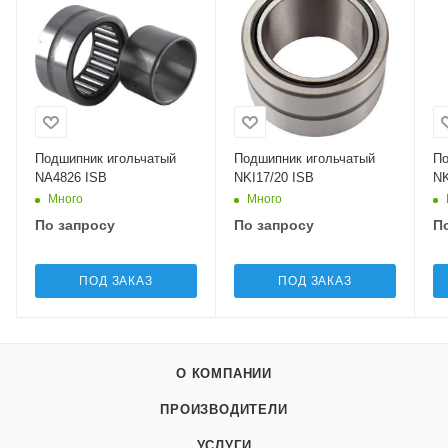
Подшипник игольчатый
Подшипник игольчатый
По
NA4826 ISB
NKI17/20 ISB
NK
Много
Много
По запросу
По запросу
П
ПОД ЗАКАЗ
ПОД ЗАКАЗ
О КОМПАНИИ
ПРОИЗВОДИТЕЛИ
УСЛУГИ