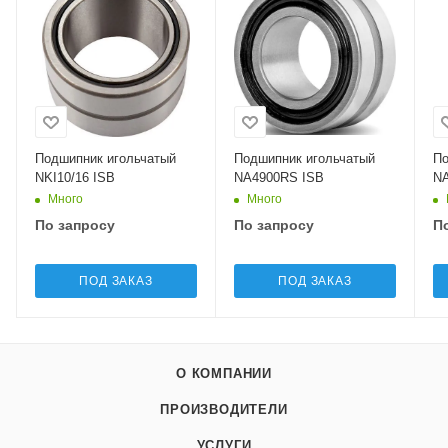
Подшипник игольчатый
Подшипник игольчатый
По
NKI10/16 ISB
NA4900RS ISB
NA
Много
Много
По запросу
По запросу
П
ПОД ЗАКАЗ
ПОД ЗАКАЗ
О КОМПАНИИ
ПРОИЗВОДИТЕЛИ
УСЛУГИ