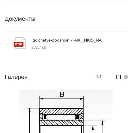
Документы
Igolchatye-podshipniki-NKI_NKIS_NA
232,7 кб
Галерея
1/1
—