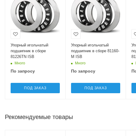
Упорный игольчатый
Упорный игольчатый
Уп
подшипник в сборе
подшипник в сборе 81160-
по
81226TN ISB
M ISB
81
Много
Много
По запросу
По запросу
П
ПОД ЗАКАЗ
ПОД ЗАКАЗ
Рекомендуемые товары