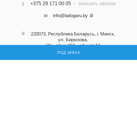
+375 29 171 00 05
ЗАКАЗАТЬ ЗВОНОК
info@ladogaru.by
220073, Республика Беларусь, г. Минск,
ул. Бирюзова,
10а, офис 302, кабинет 16
ПОД ЗАКАЗ
ПОДПИСАТЬСЯ НА РАССЫЛКУ
ПОЛИТИКА КОНФИДЕНЦИАЛЬНОСТИ
© 2026 Ладога ру — поставка запасных частей для промышленного
оборудования