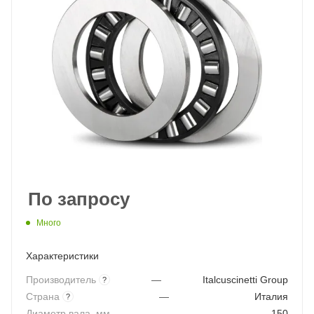
По запросу
Много
Характеристики
Производитель
—
Italcuscinetti Group
?
Страна
—
Италия
?
Диаметр вала, мм
—
150