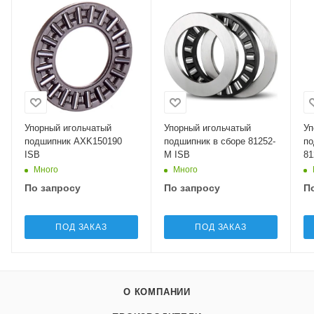
Упорный игольчатый
Упорный игольчатый
Уп
подшипник AXK150190
подшипник в сборе 81252-
по
ISB
M ISB
81
Много
Много
По запросу
По запросу
П
ПОД ЗАКАЗ
ПОД ЗАКАЗ
О КОМПАНИИ