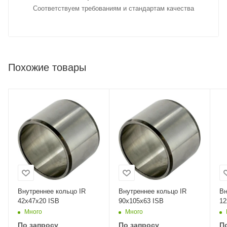
Соответствуем требованиям и стандартам качества
Похожие товары
Внутреннее кольцо IR
Внутреннее кольцо IR
Вн
42x47x20 ISB
90x105x63 ISB
12
Много
Много
По запросу
По запросу
П