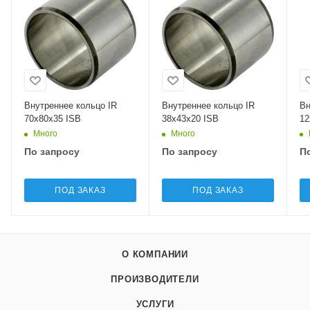
Внутреннее кольцо IR
Внутреннее кольцо IR
Вн
70x80x35 ISB
38x43x20 ISB
12
Много
Много
По запросу
По запросу
П
ПОД ЗАКАЗ
ПОД ЗАКАЗ
О КОМПАНИИ
ПРОИЗВОДИТЕЛИ
УСЛУГИ