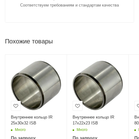
Соответствуем требованиям и стандартам качества
Похожие товары
Внутреннее кольцо IR
Внутреннее кольцо IR
Вн
25x30x32 ISB
17x22x23 ISB
80
Много
Много
По запросу
По запросу
П