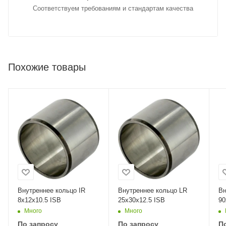
Соответствуем требованиям и стандартам качества
Похожие товары
Внутреннее кольцо IR
Внутреннее кольцо LR
Вн
8x12x10.5 ISB
25x30x12.5 ISB
90
Много
Много
По запросу
По запросу
П