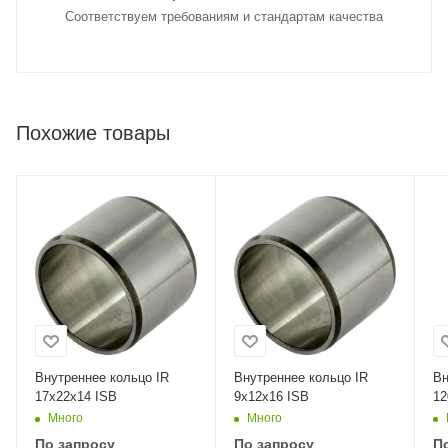
Соответствуем требованиям и стандартам качества
Похожие товары
Внутреннее кольцо IR
Внутреннее кольцо IR
Вн
17x22x14 ISB
9x12x16 ISB
12
Много
Много
По запросу
По запросу
П