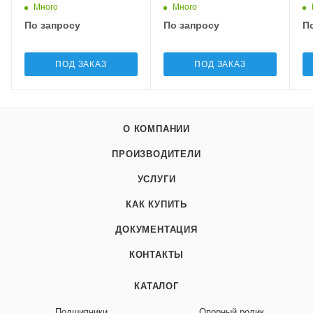
Много
Много
По запросу
По запросу
П
ПОД ЗАКАЗ
ПОД ЗАКАЗ
О КОМПАНИИ
ПРОИЗВОДИТЕЛИ
УСЛУГИ
КАК КУПИТЬ
ДОКУМЕНТАЦИЯ
КОНТАКТЫ
КАТАЛОГ
Подшипники
Опорный ролик