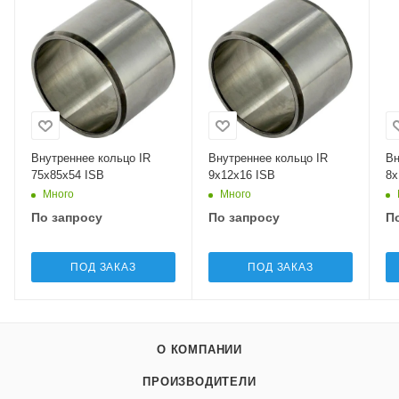
Внутреннее кольцо IR
Внутреннее кольцо IR
Вн
75x85x54 ISB
9x12x16 ISB
8x
Много
Много
По запросу
По запросу
П
ПОД ЗАКАЗ
ПОД ЗАКАЗ
О КОМПАНИИ
ПРОИЗВОДИТЕЛИ