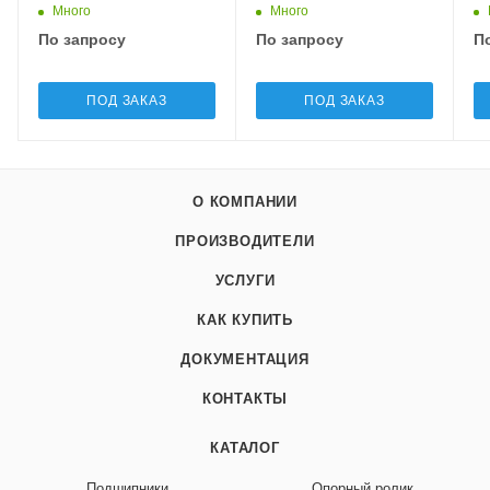
Много
Много
По запросу
По запросу
П
ПОД ЗАКАЗ
ПОД ЗАКАЗ
О КОМПАНИИ
ПРОИЗВОДИТЕЛИ
УСЛУГИ
КАК КУПИТЬ
ДОКУМЕНТАЦИЯ
КОНТАКТЫ
КАТАЛОГ
Подшипники
Опорный ролик