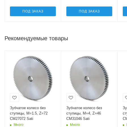
ПОД ЗАКАЗ
ПОД ЗАКАЗ
Рекомендуемые товары
Зубчатое колесо без
Зубчатое колесо без
Зу
ступицы, M=1.5, Z=72
ступицы, M=4, Z=46
ст
CM27072 Sati
CM31046 Sati
CM
Много
Много