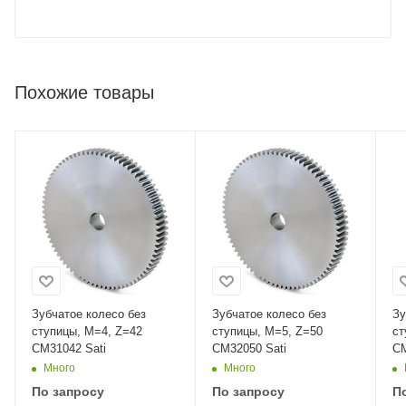
Похожие товары
Зубчатое колесо без
Зубчатое колесо без
Зу
ступицы, M=4, Z=42
ступицы, M=5, Z=50
ст
CM31042 Sati
CM32050 Sati
CM
Много
Много
По запросу
По запросу
П