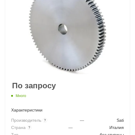
По запросу
Много
Характеристики
Производитель
—
Sati
?
Страна
—
Италия
?
Тип
—
без ступицы