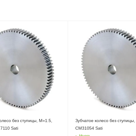
олесо без ступицы, M=1.5,
Зубчатое колесо без ступицы,
7110 Sati
CM31054 Sati
Много