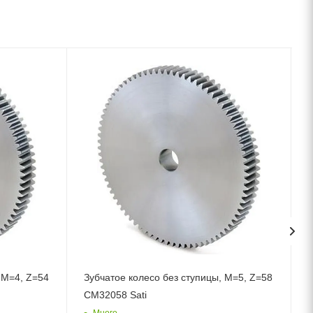
 M=4, Z=54
Зубчатое колесо без ступицы, M=5, Z=58
CM32058 Sati
Много