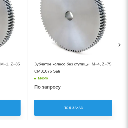
 M=1, Z=85
Зубчатое колесо без ступицы, M=4, Z=75
CM31075 Sati
Много
По запросу
ПОД ЗАКАЗ