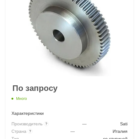
По запросу
Много
Характеристики
Производитель
—
Sati
?
Страна
—
Италия
?
Тип
—
со ступицей