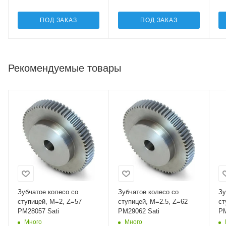
ПОД ЗАКАЗ
ПОД ЗАКАЗ
Рекомендуемые товары
Зубчатое колесо со
Зубчатое колесо со
Зу
ступицей, M=2, Z=57
ступицей, M=2.5, Z=62
ст
PM28057 Sati
PM29062 Sati
PM
Много
Много