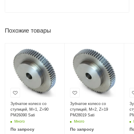
Похожие товары
Зубчатое колесо со
Зубчатое колесо со
Зу
ступицей, M=1, Z=90
ступицей, M=2, Z=19
ст
PM26090 Sati
PM28019 Sati
PM
Много
Много
По запросу
По запросу
П