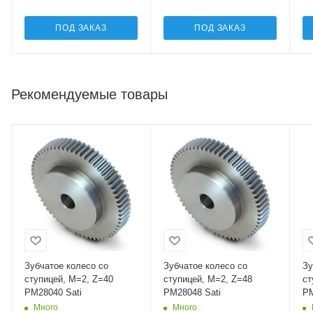
ПОД ЗАКАЗ
ПОД ЗАКАЗ
Рекомендуемые товары
Зубчатое колесо со
Зубчатое колесо со
Зу
ступицей, M=2, Z=40
ступицей, M=2, Z=48
ст
PM28040 Sati
PM28048 Sati
PM
Много
Много