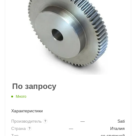
По запросу
Много
Характеристики
Производитель
—
Sati
?
Страна
—
Италия
?
Тип
—
со ступицей