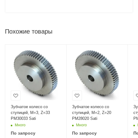
Похожие товары
Зубчатое колесо со
Зубчатое колесо со
Зу
ступицей, M=3, Z=33
ступицей, M=2, Z=20
ст
PM30033 Sati
PM28020 Sati
PM
Много
Много
По запросу
По запросу
П