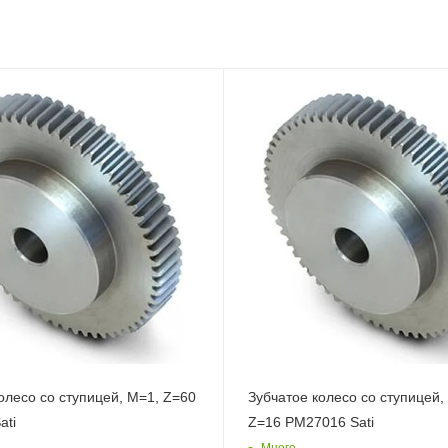
олесо со ступицей, M=1, Z=60
Зубчатое колесо со ступицей,
ati
Z=16 PM27016 Sati
Много