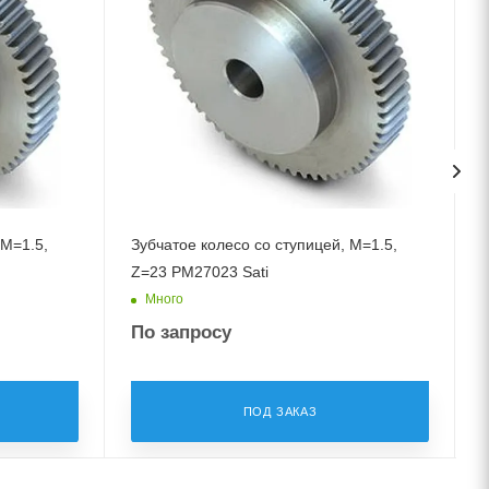
 M=1.5,
Зубчатое колесо со ступицей, M=1.5,
Z=23 PM27023 Sati
Много
По запросу
ПОД ЗАКАЗ