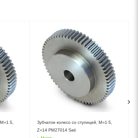
 M=1.5,
Зубчатое колесо со ступицей, M=1.5,
Z=14 PM27014 Sati
Много