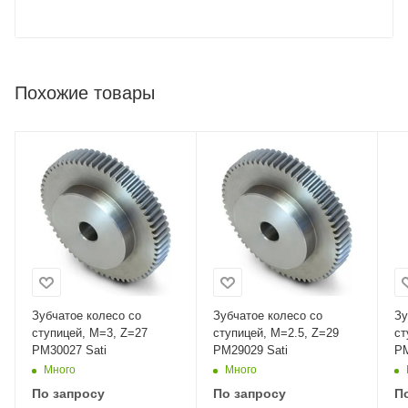
Похожие товары
Зубчатое колесо со
Зубчатое колесо со
Зу
ступицей, M=3, Z=27
ступицей, M=2.5, Z=29
ст
PM30027 Sati
PM29029 Sati
PM
Много
Много
По запросу
По запросу
П