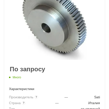
По запросу
Много
Характеристики
Производитель
—
Sati
?
Страна
—
Италия
?
Тип
—
со ступицей