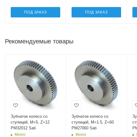
ПОД ЗАКАЗ
ПОД ЗАКАЗ
Рекомендуемые товары
Зубчатое колесо со
Зубчатое колесо со
Зу
ступицей, M=5, Z=12
ступицей, M=1.5, Z=60
ст
PM32012 Sati
PM27060 Sati
PM
Много
Много