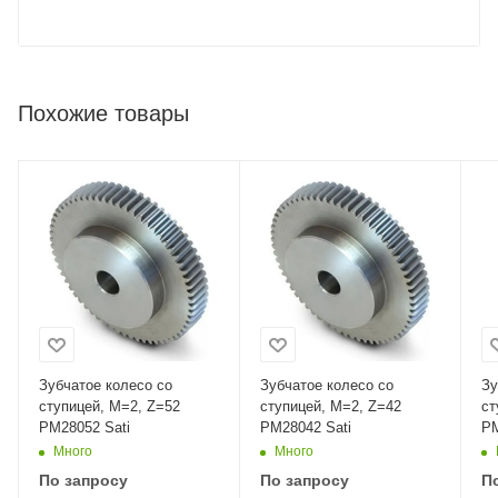
Похожие товары
Зубчатое колесо со
Зубчатое колесо со
Зу
ступицей, M=2, Z=52
ступицей, M=2, Z=42
ст
PM28052 Sati
PM28042 Sati
PM
Много
Много
По запросу
По запросу
П