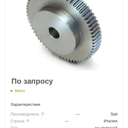
По запросу
Много
Характеристики
Производитель
—
Sati
?
Страна
—
Италия
?
Тип
—
со ступицей