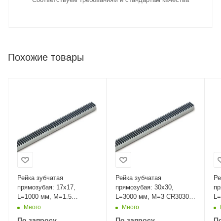
Похожие товары
Рейка зубчатая
Рейка зубчатая
Ре
прямозубая: 17x17,
прямозубая: 30x30,
пр
L=1000 мм, M=1.5
L=3000 мм, M=3 CR30300
L=
CR27100 Sati
Sati
CR
Много
Много
По запросу
По запросу
П