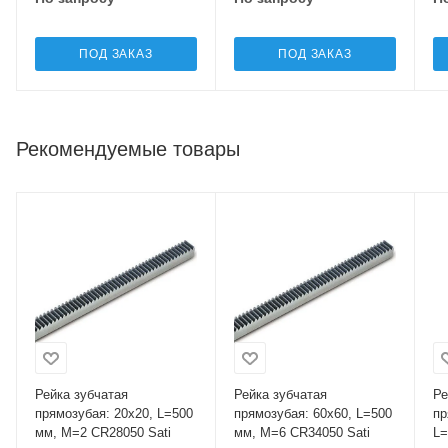
ПОД ЗАКАЗ
ПОД ЗАКАЗ
Рекомендуемые товары
Рейка зубчатая
Рейка зубчатая
Ре
прямозубая: 20x20, L=500
прямозубая: 60x60, L=500
пр
мм, M=2 CR28050 Sati
мм, M=6 CR34050 Sati
L=