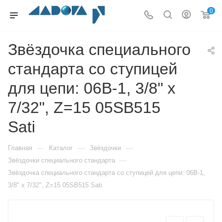
0
Звёздочка специального
стандарта со ступицей
для цепи: 06B-1, 3/8" x
7/32", Z=15 05SB515
Sati
—
—
—
Главная
Каталог
Звёздочки
—
Звёздочки специального стандарта
Звёздочка специального стандарта со ступицей для цепи: 06B-1,
3/8" x 7/32", Z=15 05SB515 Sati