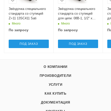
Звёздочка специального
Звёздочка специального
Зв
стандарта со ступицей
стандарта со ступицей
ст
Z=11 13SC411 Sati
для цепи: 08B-1, 1/2" x
дл
5/16", Z=30 09SB830 Sati
5/
Много
Много
По запросу
По запросу
П
ПОД ЗАКАЗ
ПОД ЗАКАЗ
О КОМПАНИИ
ПРОИЗВОДИТЕЛИ
УСЛУГИ
КАК КУПИТЬ
ДОКУМЕНТАЦИЯ