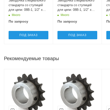
Звёздочка специального
Звёздочка специального
Зв
стандарта со ступицей
стандарта со ступицей
ст
для цепи: 08B-1, 1/2" x
для цепи: 08B-1, 1/2" x
дл
5/16", Z=14 09SB214 Sati
5/16", Z=12 09SA912 Sati
7/
Много
Много
По запросу
По запросу
П
ПОД ЗАКАЗ
ПОД ЗАКАЗ
Рекомендуемые товары