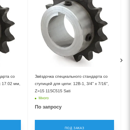
дарта со
Звёздочка специального стандарта со
x 17.02 мм,
ступицей для цепи: 12B-1, 3/4" x 7/16",
с
Z=15 11SC515 Sati
Много
По запросу
ПОД ЗАКАЗ