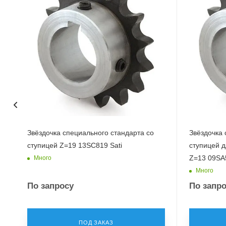
Звёздочка специального стандарта со
Звёздочка 
ступицей Z=19 13SC819 Sati
ступицей дл
Z=13 09SA5
Много
Много
По запросу
По запр
ПОД ЗАКАЗ