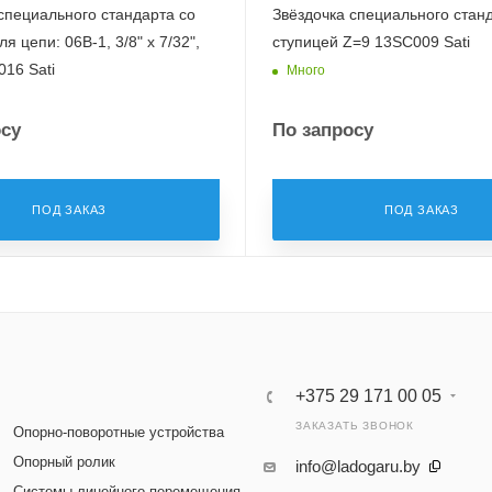
специального стандарта со
Звёздочка специального стан
я цепи: 06B-1, 3/8" x 7/32",
ступицей Z=9 13SC009 Sati
16 Sati
Много
осу
По запросу
ПОД ЗАКАЗ
ПОД ЗАКАЗ
+375 29 171 00 05
ЗАКАЗАТЬ ЗВОНОК
Опорно-поворотные устройства
Опорный ролик
info@ladogaru.by
Системы линейного перемещения