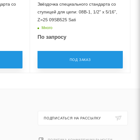
дарта со
Звёздочка специального стандарта со
ступицей для цепи: 08B-1, 1/2" x 5/16",
с
Z=25 09SB525 Sati
Много
По запросу
ПОД ЗАКАЗ
ПОДПИСАТЬСЯ НА РАССЫЛКУ
ПОЛИТИКА КОНФИДЕНЦИАЛЬНОСТИ