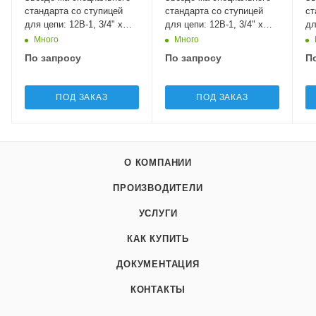
стандарта со ступицей
стандарта со ступицей
ст
для цепи: 12B-1, 3/4" x
для цепи: 12B-1, 3/4" x
дл
7/16", Z=22 11SC522 Sati
7/16", Z=23 11SD823 Sati
3/
Много
Много
По запросу
По запросу
П
ПОД ЗАКАЗ
ПОД ЗАКАЗ
О КОМПАНИИ
ПРОИЗВОДИТЕЛИ
УСЛУГИ
КАК КУПИТЬ
ДОКУМЕНТАЦИЯ
КОНТАКТЫ