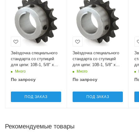
Звёздочка специального
Звёздочка специального
Зв
стандарта со ступицей
стандарта со ступицей
ст
для цепи: 10B-1, 5/8" x
для цепи: 10B-1, 5/8" x
дл
3/8", Z=12 10SB412 Sati
3/8", Z=10 10SA910 Sati
17
Много
Много
Sa
По запросу
По запросу
П
ПОД ЗАКАЗ
ПОД ЗАКАЗ
Рекомендуемые товары