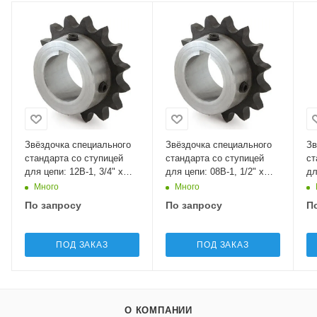
Звёздочка специального
Звёздочка специального
Зв
стандарта со ступицей
стандарта со ступицей
ст
для цепи: 12B-1, 3/4" x
для цепи: 08B-1, 1/2" x
дл
7/16", Z=14 11SB414 Sati
5/16", Z=16 09SB516 Sati
17
Много
Много
Sa
По запросу
По запросу
П
ПОД ЗАКАЗ
ПОД ЗАКАЗ
О КОМПАНИИ