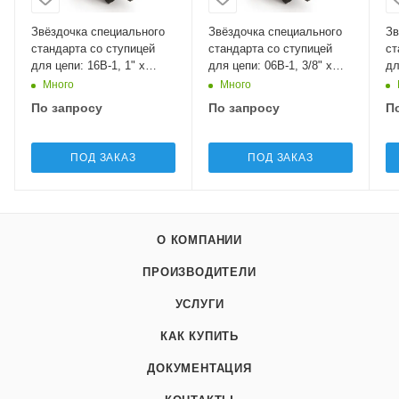
Звёздочка специального
Звёздочка специального
Зв
стандарта со ступицей
стандарта со ступицей
ст
для цепи: 16B-1, 1" x
для цепи: 06B-1, 3/8" x
дл
17.02 мм, Z=23 12SD023
7/32", Z=24 05SB424 Sati
17
Много
Много
Sati
Sa
По запросу
По запросу
П
ПОД ЗАКАЗ
ПОД ЗАКАЗ
О КОМПАНИИ
ПРОИЗВОДИТЕЛИ
УСЛУГИ
КАК КУПИТЬ
ДОКУМЕНТАЦИЯ