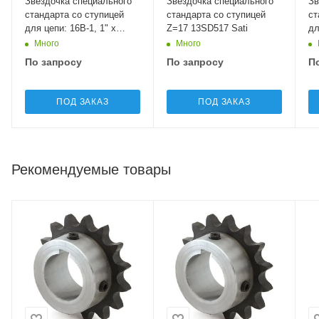
Звёздочка специального
Звёздочка специального
Зв
стандарта со ступицей
стандарта со ступицей
ст
для цепи: 16B-1, 1" x
Z=17 13SD517 Sati
дл
17.02 мм, Z=11 12SC511
3/
Много
Много
Sati
По запросу
По запросу
П
ПОД ЗАКАЗ
ПОД ЗАКАЗ
Рекомендуемые товары